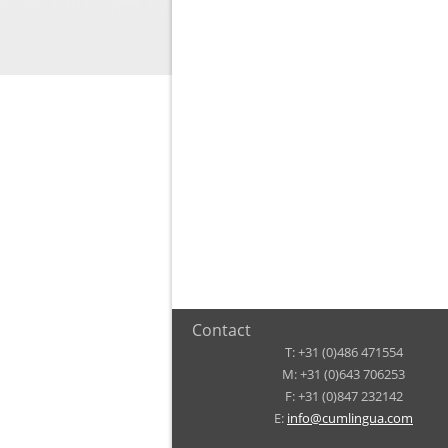
Contact
T: +31 (0)486 471554
M: +31 (0)643 706253
F: +31 (0)847 232142
E:
info@cumlingua.com