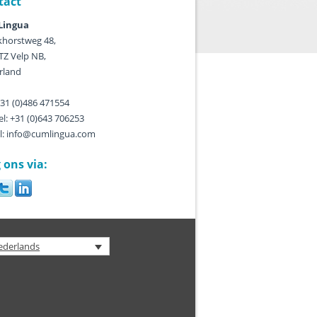
tact
ingua
horstweg 48,
TZ Velp NB,
rland
 +31 (0)486 471554
l: +31 (0)643 706253
l: info@cumlingua.com
 ons via:
ederlands