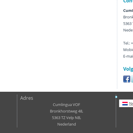
Con
CumL
Bronk
5363 
Nede
Tel.:
Mobie
E-mai
Volg
Adres
N
Cumlingua VOF
Bronkhorstweg 48,
5363 TZ Velp NB,
Nederland