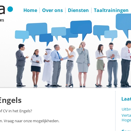
Home
Over ons
Diensten
Taaltrainingen
 Engels
Laa
Uitbr
of CV in het Engels?
Verta
Hoge
. Vraag naar onze mogelijkheden.